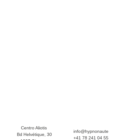
LE MIE SPECIALIZZAZIONI
NEURODIVERGENZA
Centro Aliotis 
info@hypnonaute
Bd Helvétique, 30
+41 78 241 04 55