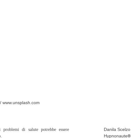
 CHIAMATA
a / www.unsplash.com
Danila Scelzo
 problemi di salute potrebbe essere
Hypnonaute
®
o.