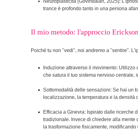
Neuroplasticità (Govindaiah, 2025): L'ipnosi m
trance è profondo tanto in una persona afan
Il mio metodo: l'approccio Erickso
Poich
é tu non "vedi", noi andremo a "sentire". L'
Induzione attraverso il movimento: Utilizzo 
che satura il tuo sistema nervoso centrale, 
Sottomodalità delle sensazioni: Se hai un 
localizzazione, la temperatura e la densità 
Efficacia a Ginevra: Ispirato dalle ricerche 
tradizionale. Invece di chied
ere alla mente 
la trasformazione fisicamente, modificando 