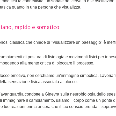
odifica la connettività funzionale del cervello e le oscillazioni n
tasica quanto in una persona che visualizza.
niano, rapido e somatico
ipnosi classica che chiede di "visualizzare un paesaggio" è ineffi
cambiamenti di postura, di fisiologia e movimenti fisici per innes
impedendo alla mente critica di bloccare il processo.
blocco emotivo, non cerchiamo un'immagine simbolica. Lavoriamo
della sensazione fisica associata al blocco.
d'avanguardia condotte a Ginevra sulla neurobiologia dello stress,
di immaginare il cambiamento, usiamo il corpo come un ponte dire
le tue reazioni prima ancora che il tuo conscio prenda il soprav