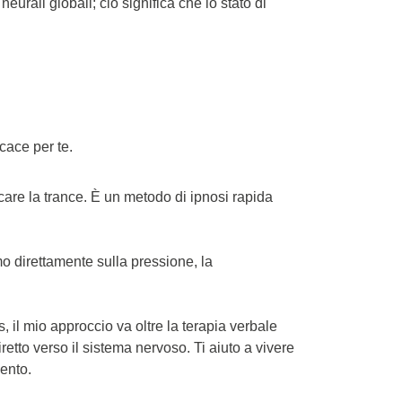
eurali globali; ciò significa che lo stato di 
cace per te.
care la trance. È un metodo di ipnosi rapida 
 direttamente sulla pressione, la 
 il mio approccio va oltre la terapia verbale 
tto verso il sistema nervoso. Ti aiuto a vivere 
vento.