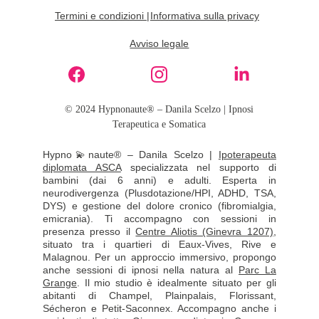
Termini e condizioni 
|
Informativa sulla privacy
Avviso legale
© 2024 Hypnonaute® – Danila Scelzo | Ipnosi
Terapeutica e Somatica
Hypno💫naute® – Danila Scelzo |
Ipoterapeuta
diplomata ASCA
specializzata nel supporto di
bambini (dai 6 anni) e adulti. Esperta in
neurodivergenza (Plusdotazione/HPI, ADHD, TSA,
DYS) e gestione del dolore cronico (fibromialgia,
emicrania). Ti accompagno con sessioni in
presenza presso il
Centre Aliotis (Ginevra 1207)
,
situato tra i quartieri di Eaux-Vives, Rive e
Malagnou. Per un approccio immersivo, propongo
anche sessioni di ipnosi nella natura al
Parc La
Grange
.
Il mio studio è idealmente situato per gli
abitanti di Champel, Plainpalais, Florissant,
Sécheron e Petit-Saconnex. Accompagno anche i