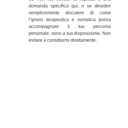
domanda specifica qui, o se desideri
semplicemente discutere di come
l’ipnosi terapeutica e somatica possa
accompagnare il tuo percorso
personale, sono a tua disposizione. Non
esitare a contattarmi direttamente.
Per un approccio 
su misura, prenota 
la tua chiamata di 
orientamento di 15 
minuti offerta!