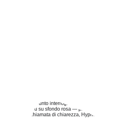
Questa chiamata mi permette di 
comprendere le tue esigenze specifiche e i 
tuoi obiettivi prima del nostro incontro.
PRENOTA LA MIA CHIAMATA