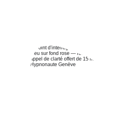
Cet appel me permet de comprendre tes besoins 
spécifiques avant notre séance.
JE RÉSERVE MON APPEL