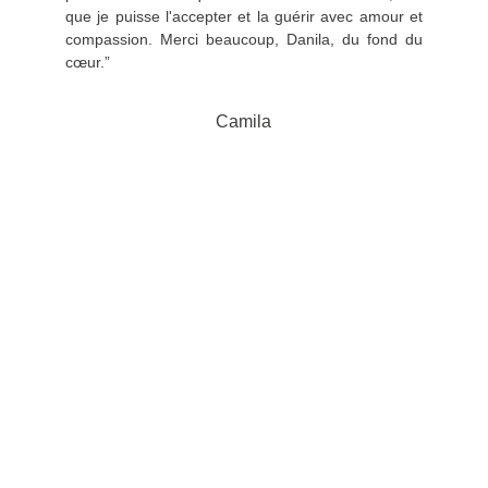
que je puisse l'accepter et la guérir avec amour et
compassion. Merci beaucoup, Danila, du fond du
cœur.”
Camila
Pour un 
accompagnement sur 
mesure, réserve ton 
appel de clarté offert de 
15 minutes !