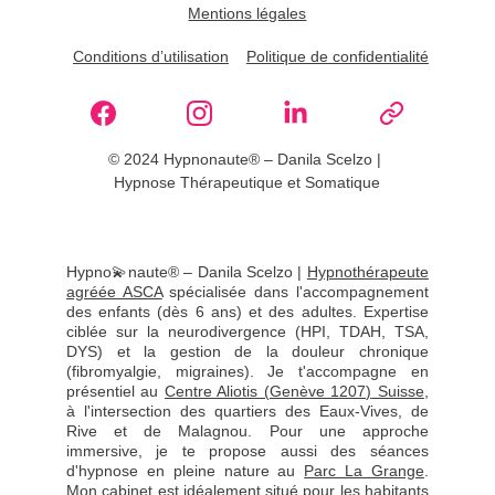
Mentions légales
Conditions d’utilisation
Politique de confidentialité
© 2024 Hypnonaute® – Danila Scelzo | 
Hypnose Thérapeutique et Somatique
Hypno💫naute® – Danila Scelzo |
Hypnothérapeute
agréée ASCA
spécialisée dans l'accompagnement
des enfants (dès 6 ans) et des adultes. Expertise
ciblée sur la neurodivergence (HPI, TDAH, TSA,
DYS) et la gestion de la douleur chronique
(fibromyalgie, migraines). Je t'accompagne en
présentiel au
Centre Aliotis (Genève 1207)
Suisse
,
à l'intersection des quartiers des Eaux-Vives, de
Rive et de Malagnou. Pour une approche
immersive, je te propose aussi des séances
d'hypnose en pleine nature au
Parc La Grange
.
Mon cabinet est idéalement situé pour les habitants