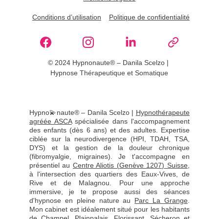
Conditions d’utilisation
Politique de confidentialité
© 2024 Hypnonaute® – Danila Scelzo | 
Hypnose Thérapeutique et Somatique
Hypno💫naute® – Danila Scelzo |
Hypnothérapeute
agréée ASCA
spécialisée dans l'accompagnement
des enfants (dès 6 ans) et des adultes. Expertise
ciblée sur la neurodivergence (HPI, TDAH, TSA,
DYS) et la gestion de la douleur chronique
(fibromyalgie, migraines). Je t'accompagne en
présentiel au
Centre Aliotis (Genève 1207)
Suisse
,
à l'intersection des quartiers des Eaux-Vives, de
Rive et de Malagnou. Pour une approche
immersive, je te propose aussi des séances
d'hypnose en pleine nature au
Parc La Grange
.
Mon cabinet est idéalement situé pour les habitants
de Champel, Plainpalais, Florissant, Sécheron et